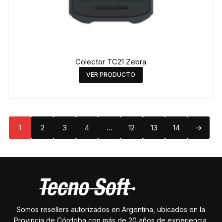
Colector TC21 Zebra
VER PRODUCTO
1
2
3
4
…
12
13
14
→
Somos resellers autorizados en Argentina, ubicados en la
Provincia de Córdoba con más de 20 años de experiencia.