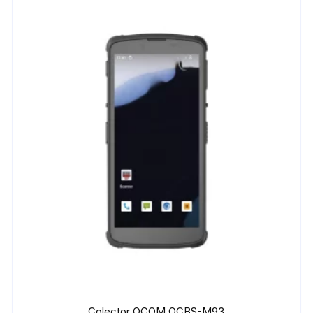
Colector OCOM OCBS-M93