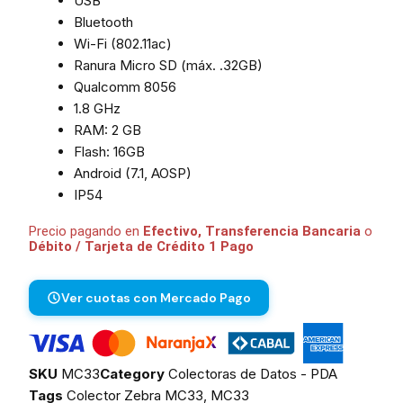
USB
Bluetooth
Wi-Fi (802.11ac)
Ranura Micro SD (máx. .32GB)
Qualcomm 8056
1.8 GHz
RAM: 2 GB
Flash: 16GB
Android (7.1, AOSP)
IP54
Precio pagando en
Efectivo, Transferencia Bancaria
o
Débito / Tarjeta de Crédito 1 Pago
Ver cuotas con Mercado Pago
SKU
MC33
Category
Colectoras de Datos - PDA
Tags
Colector Zebra MC33
,
MC33