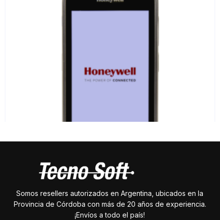
Somos resellers autorizados en Argentina, ubicados en la
Colector HoneyWell EDA51
Provincia de Córdoba con más de 20 años de experiencia.
¡Envíos a todo el país!
VER PRODUCTO