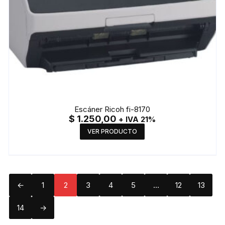
Escáner Ricoh fi-8170
$
1.250,00
+ IVA 21%
VER PRODUCTO
←
1
2
3
4
5
…
12
13
14
→