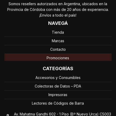
Somos resellers autorizados en Argentina, ubicados en la
Impresora Zebra ZC100
$
1.100,00
Provincia de Córdoba con más de 20 años de experiencia.
+ IVA 10.5%
¡Envíos a todo el país!
VER PRODUCTO
NAVEGÁ
Tienda
Marcas
Contacto
Promociones
CATEGORÍAS
Accesorios y Consumibles
Colectoras de Datos – PDA
Impresoras
Lectores de Códigos de Barra
Av. Mahatma Gandhi 602 - 1 Piso (Bº Nuevo Urca) C5003