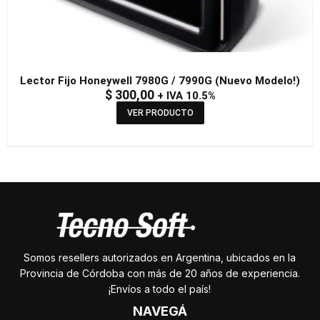
Lector Fijo Honeywell 7980G / 7990G (Nuevo Modelo!)
$
300,00
+ IVA 10.5%
VER PRODUCTO
Somos resellers autorizados en Argentina, ubicados en la
Provincia de Córdoba con más de 20 años de experiencia.
¡Envíos a todo el país!
NAVEGÁ