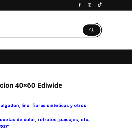
cion 40×60 Ediwide
a
algodón, lino, fibras sintéticas y otros
uetas de color, retratos, paisajes, etc.,
280°