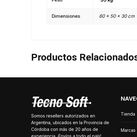
Dimensiones
60 × 50 × 30 cm
Productos Relacionado
NAVE
Tienda
Somos resellers autorizados en
Argentina, ubicados en la Provincia de
Córdoba con más de 20 años de
Marcas
experiencia. ¡Envíos a todo el país!