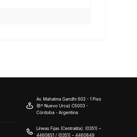
Av. Mahatma Gandhi 602 - 1 Piso
(Bº Nuevo Urca) C5003 -
Córdoba - Argentina
Líneas Fijas (Centralita): (0351) –
4460851 / (0351) – 4460849