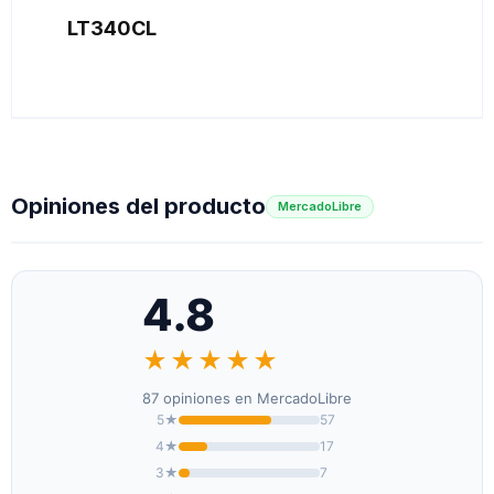
LT340CL
Opiniones del producto
MercadoLibre
4.8
★★★★★
87 opiniones en MercadoLibre
5★
57
4★
17
3★
7