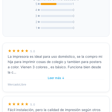
5★
1
4★
0
3★
0
2★
0
1★
0
★★★★★
5.0
La impresora es ideal para uso doméstico, se la compro mi
hija para imprimir cosas de colegio y tambien para posters
a color. Vienen 3 colores , es básico. Funciona bien desde
la c…
Leer más ↓
MercadoLibre
★★★★★
5.0
Fácil instalación, pero la calidad de impresión según otros