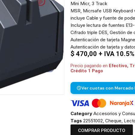
Mini Micr, 3 Track
MSR, Micrsafe USB Keyboard
incluye Cable y fuente de pod
Incluye lectura de fuentes E
Cifrado triple DES, Gestión de
Autenticación de tarjeta Magne
Autenticación de tarjeta y dato
$
470,00
+ IVA 10.5%
Precio pagando en
Efectivo, T
Crédito 1 Pago
Ver cuotas con Mercado
Category
Accesorios y Consu
Tags
22551002
,
Cheque
,
Lect
COMPRAR PRODUCTO