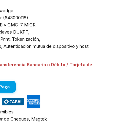
 wedge,
er (643000118)
13-B y CMC-7 MICR
 claves DUKPT,
Print, Tokenización,
s, Autenticación mutua de dispositivo y host
ransferencia Bancaria
o
Débito / Tarjeta de
 Pago
mibles
or de Cheques
,
Magtek