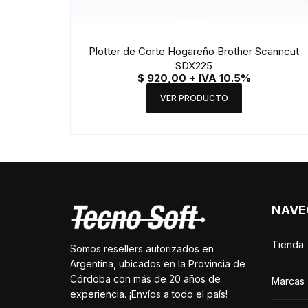
Plotter de Corte Hogareño Brother Scanncut
SDX225
$
920,00
+ IVA 10.5%
VER PRODUCTO
NAVE
Tienda
Somos resellers autorizados en
Argentina, ubicados en la Provincia de
Córdoba con más de 20 años de
Marcas
experiencia. ¡Envíos a todo el país!