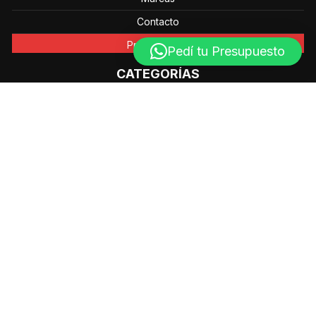
Contacto
Promociones
Pedí tu Presupuesto
CATEGORÍAS
Accesorios y Consumibles
Colectoras de Datos – PDA
Impresoras
Lectores de Códigos de Barra
Av. Mahatma Gandhi 602 - 1 Piso (Bº Nuevo Urca) C5003
- Córdoba - Argentina
Líneas Fijas (Centralita): (0351) – 4460851 / (0351) –
4460849
info@grupo-ts.com.ar