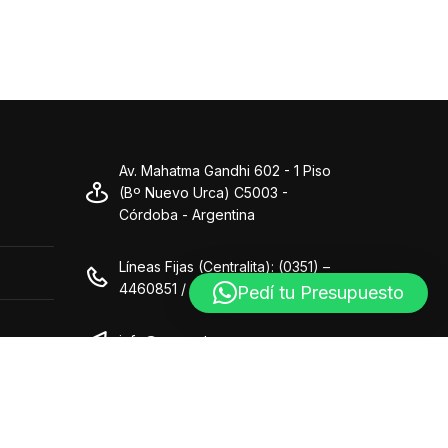
Av. Mahatma Gandhi 602 - 1 Piso
(Bº Nuevo Urca) C5003 -
Córdoba - Argentina
Líneas Fijas (Centralita): (0351) –
4460851 / (0351) – 4460849
Pedí tu Presupuesto
info@grupo-ts.com.ar
Lun. a Vie. de 10:00 a 18:00 hs