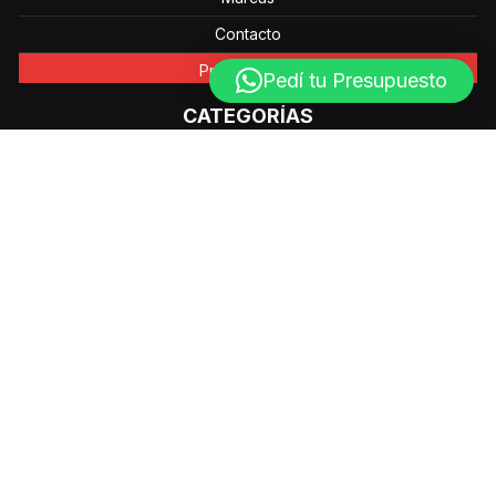
Contacto
Promociones
Pedí tu Presupuesto
CATEGORÍAS
Accesorios y Consumibles
Colectoras de Datos – PDA
Impresoras
Lectores de Códigos de Barra
Av. Mahatma Gandhi 602 - 1 Piso (Bº Nuevo Urca) C5003
- Córdoba - Argentina
Líneas Fijas (Centralita): (0351) – 4460851 / (0351) –
4460849
info@grupo-ts.com.ar