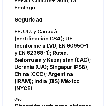
EPEAT Climate+ Gold; UL
Ecologo
Seguridad
EE. UU. y Canadá
(certificación CSA); UE
(conforme a LVD, EN 60950-1
y EN 62368-1); Rusia,
Bielorrusia y Kazajistán (EAC);
Ucrania (UA); Singapur (PSB);
China (CCC); Argentina
(IRAM); India (BIS) México
(NYCE)
Otro
Dirección web para obtener