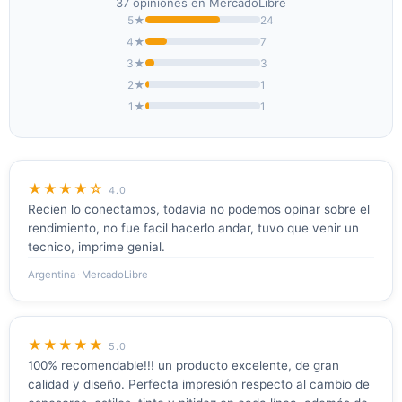
37 opiniones en MercadoLibre
5★
24
4★
7
3★
3
2★
1
1★
1
★★★★☆
4.0
Recien lo conectamos, todavia no podemos opinar sobre el
rendimiento, no fue facil hacerlo andar, tuvo que venir un
tecnico, imprime genial.
Argentina
·
MercadoLibre
★★★★★
5.0
100% recomendable!!! un producto excelente, de gran
calidad y diseño. Perfecta impresión respecto al cambio de