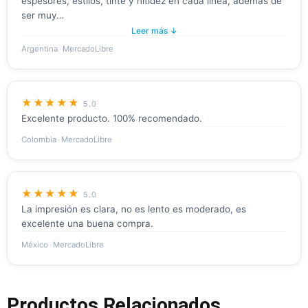
espesores, estilos, tinte y nitidez en cada línea, además de
ser muy…
Leer más ↓
Argentina
·
MercadoLibre
★★★★★
5.0
Excelente producto. 100% recomendado.
Colombia
·
MercadoLibre
★★★★★
5.0
La impresión es clara, no es lento es moderado, es
excelente una buena compra.
México
·
MercadoLibre
Productos Relacionados