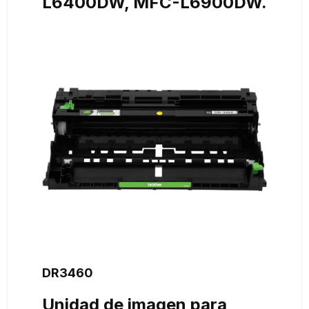
L6400DW, MFC-L6900DW.
DR3460
Unidad de imagen para