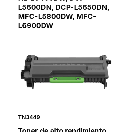
L5600DN, DCP-L5650DN,
MFC-L5800DW, MFC-
L6900DW
TN3449
Toner de alto rendimiento