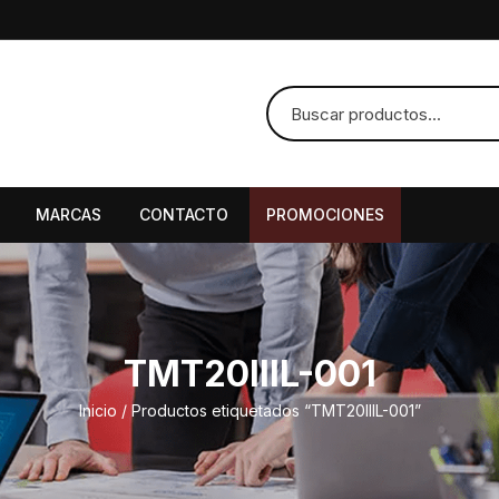
MARCAS
CONTACTO
PROMOCIONES
TMT20IIIL-001
Inicio
/ Productos etiquetados “TMT20IIIL-001”