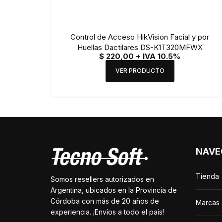
Control de Acceso HikVision Facial y por
Huellas Dactilares DS-K1T320MFWX
$
220,00
+ IVA 10.5%
VER PRODUCTO
NAVE
Tienda
Somos resellers autorizados en
Argentina, ubicados en la Provincia de
Córdoba con más de 20 años de
Marcas
experiencia. ¡Envíos a todo el país!