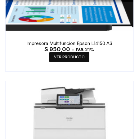
Impresora Multifuncion Epson L14150 A3
$
950,00
+ IVA 21%
VER PRODUCTO