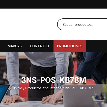
MARCAS
CONTACTO
PROMOCIONES
3NS-POS-KB78M
Inicio
/ Productos etiquetados “3NS-POS-KB78M”