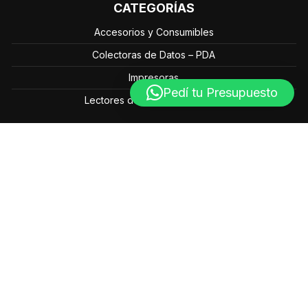
CATEGORÍAS
Accesorios y Consumibles
Colectoras de Datos – PDA
Impresoras
Pedí tu Presupuesto
Lectores de Códigos de Barra
Av. Mahatma Gandhi 602 - 1 Piso (Bº Nuevo Urca) C5003
- Córdoba - Argentina
Líneas Fijas (Centralita): (0351) – 4460851 / (0351) –
4460849
info@grupo-ts.com.ar
Lun. a Vie. de 10:00 a 18:00 hs