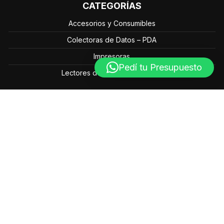
CATEGORÍAS
Accesorios y Consumibles
Colectoras de Datos – PDA
Impresoras
Pedí tu Presupuesto
Lectores de Códigos de Barra
Av. Mahatma Gandhi 602 - 1 Piso (Bº Nuevo Urca) C5003
- Córdoba - Argentina
Líneas Fijas (Centralita): (0351) – 4460851 / (0351) –
4460849
info@grupo-ts.com.ar
Lun. a Vie. de 10:00 a 18:00 hs