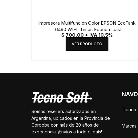
Impresora Multifuncion Color EPSON EcoTank
L6490 WIFI, Tintas Economicas!
$
700,00
+ IVA 10.5%
VER PRODUCTO
NAVE
Tienda
Somos resellers autorizados en
Argentina, ubicados en la Provincia de
Córdoba con más de 20 años de
Marcas
experiencia. ¡Envíos a todo el país!